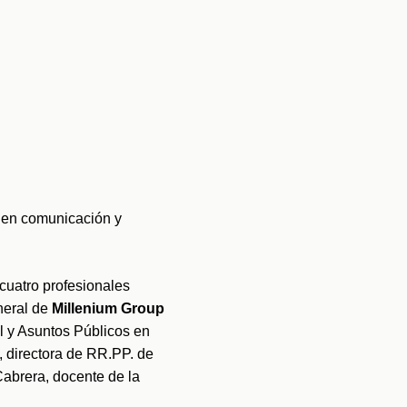
 en comunicación y 
cuatro profesionales 
neral de
 Millenium Group 
, Araceli Becerril, directora de Comunicación Corporativa, Responsabilidad Social y Asuntos Públicos en 
, Fabiola de la Rosa, directora de RR.PP. de 
 y la especialista en comunicación social e imagen corporativa, Alejandra Cabrera, docente de la 