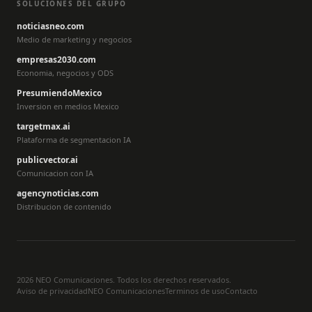
SOLUCIONES DEL GRUPO
noticiasneo.com
Medio de marketing y negocios
empresas2030.com
Economia, negocios y ODS
PresumiendoMexico
Inversion en medios Mexico
targetmax.ai
Plataforma de segmentacion IA
publicvector.ai
Comunicacion con IA
agencynoticias.com
Distribucion de contenido
2026 NEO Comunicaciones. Todos los derechos reservados.
Aviso de privacidad
NEO Comunicaciones
Terminos de uso
Contacto