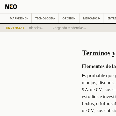
MARKETING
TECNOLOGIA
OPINION
MERCADOS
ENTRE
▾
▾
▾
·
·
Cargando tendencias...
Cargando tendencias...
TENDENCIAS
Terminos y
Elementos de la
Es probable que 
dibujos, disenos,
S.A. de C.V., sus 
estudios e invest
textos, o fotogra
de C.V., sus subsi