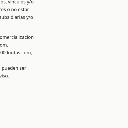
os, vinculos y/o
ces o no estar
subsidiarias y/o
 comercializacion
com,
000notas.com,
 pueden ser
viso.