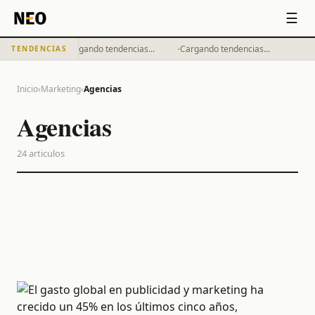
☰
·
·
Cargando tendencias...
Cargando tendencias...
TENDENCIAS
Inicio
›
Marketing
›
Agencias
Agencias
24
articulos