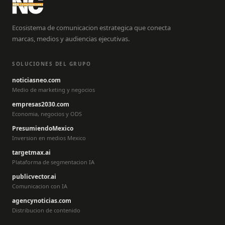
Ecosistema de comunicacion estrategica que conecta
marcas, medios y audiencias ejecutivas.
SOLUCIONES DEL GRUPO
noticiasneo.com
Medio de marketing y negocios
empresas2030.com
Economia, negocios y ODS
PresumiendoMexico
Inversion en medios Mexico
targetmax.ai
Plataforma de segmentacion IA
publicvector.ai
Comunicacion con IA
agencynoticias.com
Distribucion de contenido