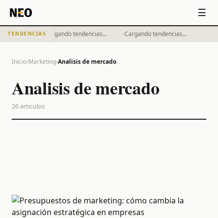
☰
·
·
Cargando tendencias...
Cargando tendencias...
TENDENCIAS
Inicio
›
Marketing
›
Analisis de mercado
Analisis de mercado
26
articulos