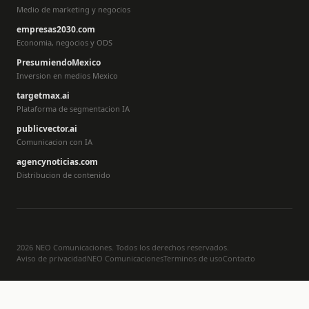
Medio de marketing y negocios
empresas2030.com
Economia, negocios y ODS
PresumiendoMexico
Inversion en medios Mexico
targetmax.ai
Plataforma de segmentacion IA
publicvector.ai
Comunicacion con IA
agencynoticias.com
Distribucion de contenido
2026 NEO Comunicaciones. Todos los derechos reservados.
Aviso de privacidad
NEO Comunicaciones
Terminos de uso
Contacto