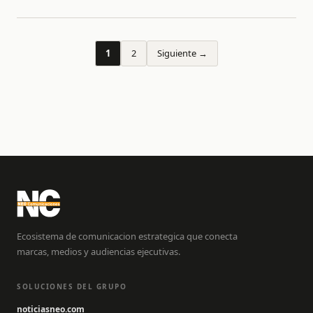
1
2
Siguiente →
Ecosistema de comunicacion estrategica que conecta
marcas, medios y audiencias ejecutivas.
SOLUCIONES DEL GRUPO
noticiasneo.com