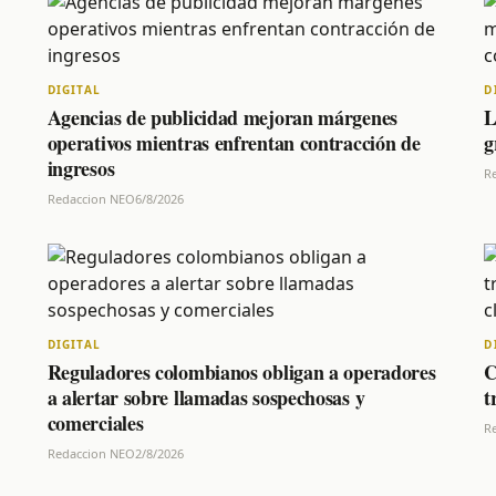
DIGITAL
D
Agencias de publicidad mejoran márgenes
L
operativos mientras enfrentan contracción de
g
ingresos
R
Redaccion NEO
6/8/2026
DIGITAL
D
Reguladores colombianos obligan a operadores
C
a alertar sobre llamadas sospechosas y
t
comerciales
R
Redaccion NEO
2/8/2026