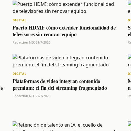
DIGITAL
D
Puerto HDMI: cómo extender funcionalidad de
S
televisores sin renovar equipo
e
Redaccion NEO
31/7/2026
R
DIGITAL
D
Plataformas de video integran contenido
M
premium: el fin del streaming fragmentado
n
de
Redaccion NEO
27/7/2026
R