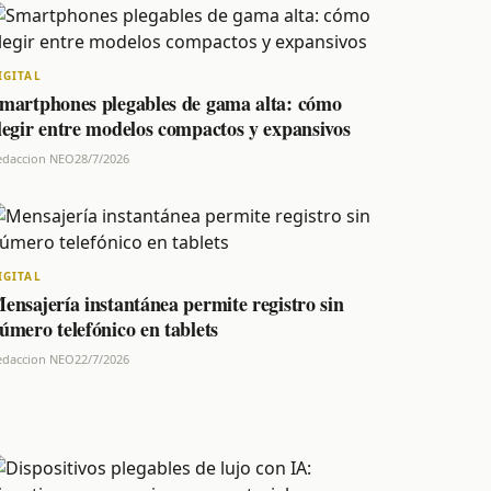
IGITAL
martphones plegables de gama alta: cómo
legir entre modelos compactos y expansivos
edaccion NEO
28/7/2026
IGITAL
ensajería instantánea permite registro sin
úmero telefónico en tablets
edaccion NEO
22/7/2026