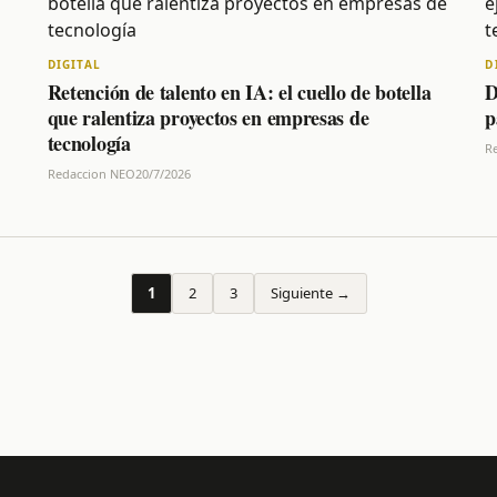
DIGITAL
D
Retención de talento en IA: el cuello de botella
D
que ralentiza proyectos en empresas de
p
tecnología
R
Redaccion NEO
20/7/2026
1
2
3
Siguiente →