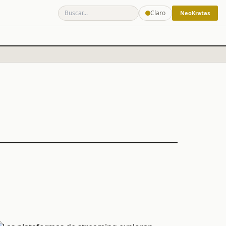
Claro
NeoKratas