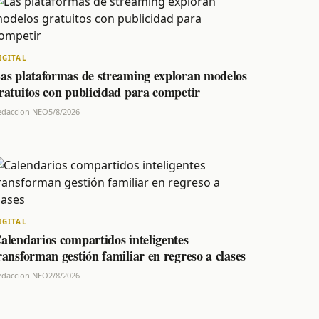
IGITAL
as plataformas de streaming exploran modelos
ratuitos con publicidad para competir
edaccion NEO
5/8/2026
IGITAL
alendarios compartidos inteligentes
ransforman gestión familiar en regreso a clases
edaccion NEO
2/8/2026