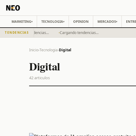
MARKETING
TECNOLOGIA
OPINION
MERCADOS
ENTRE
▾
▾
▾
·
·
Cargando tendencias...
Cargando tendencias...
TENDENCIAS
Inicio
›
Tecnologia
›
Digital
Digital
42
articulos