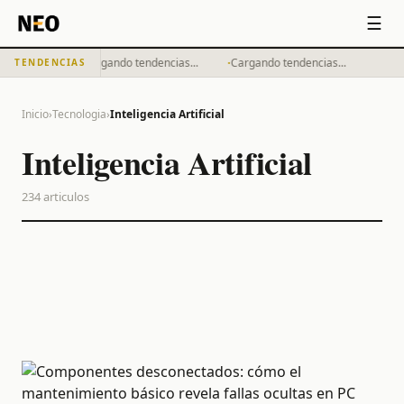
☰
·
·
Cargando tendencias...
Cargando tendencias...
TENDENCIAS
Inicio
›
Tecnologia
›
Inteligencia Artificial
Inteligencia Artificial
234
articulos