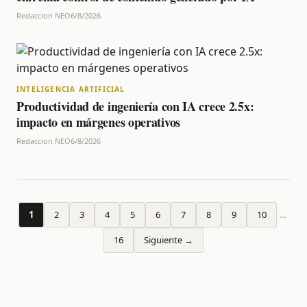
Redaccion NEO
6/8/2026
INTELIGENCIA ARTIFICIAL
Productividad de ingeniería con IA crece 2.5x:
impacto en márgenes operativos
Redaccion NEO
6/8/2026
1
2
3
4
5
6
7
8
9
10
…
16
Siguiente →