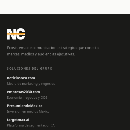
Ecosistema de comunicacion estrategica que conecta
marcas, medios y audiencias ejecutivas.
SOLUCIONES DEL GRUPO
noticiasneo.com
Medio de marketing y negocios
empresas2030.com
Economia, negocios y ODS
PresumiendoMexico
Inversion en medios Mexico
targetmax.ai
Plataforma de segmentacion IA