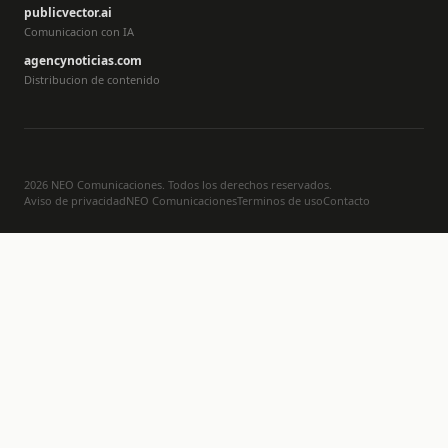
publicvector.ai
Comunicacion con IA
agencynoticias.com
Distribucion de contenido
2026 NEO Comunicaciones. Todos los derechos reservados.
Aviso de privacidad
NEO Comunicaciones
Terminos de uso
Contacto