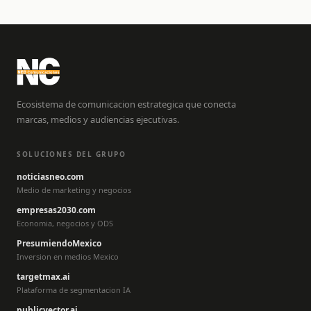
Ecosistema de comunicacion estrategica que conecta
marcas, medios y audiencias ejecutivas.
SOLUCIONES DEL GRUPO
noticiasneo.com
Medio de marketing y negocios
empresas2030.com
Economia, negocios y ODS
PresumiendoMexico
Inversion en medios Mexico
targetmax.ai
Plataforma de segmentacion IA
publicvector.ai