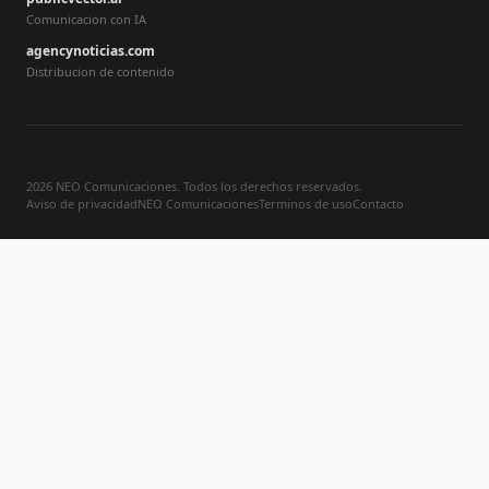
Comunicacion con IA
agencynoticias.com
Distribucion de contenido
2026 NEO Comunicaciones. Todos los derechos reservados.
Aviso de privacidad
NEO Comunicaciones
Terminos de uso
Contacto