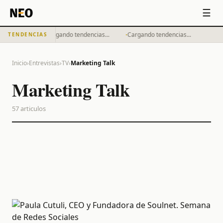
☰
·
·
Cargando tendencias...
Cargando tendencias...
TENDENCIAS
Inicio
›
Entrevistas
›
TV
›
Marketing Talk
Marketing Talk
57
articulos