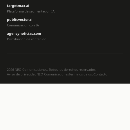
targetmax.ai
Plataforma de segmentacion IA
publicvector.ai
Comunicacion con IA
agencynoticias.com
Distribucion de contenido
2026 NEO Comunicaciones. Todos los derechos reservados.
Aviso de privacidad
NEO Comunicaciones
Terminos de uso
Contacto