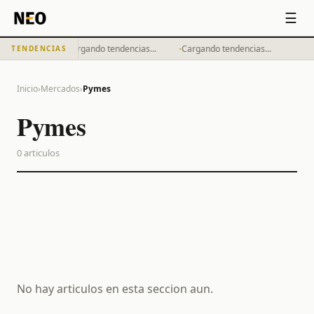
☰
·
·
Cargando tendencias...
Cargando tendencias...
TENDENCIAS
Inicio
›
Mercados
›
Pymes
Pymes
0
articulos
No hay articulos en esta seccion aun.