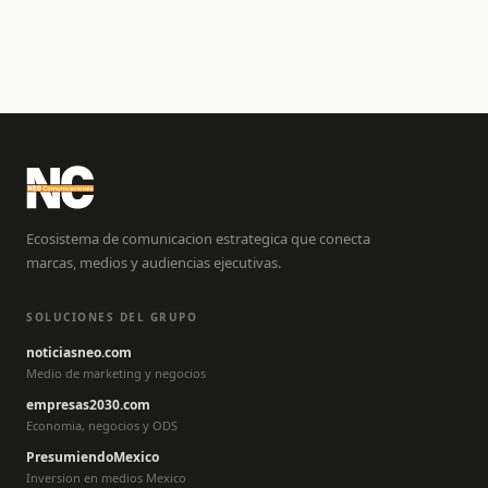
Ecosistema de comunicacion estrategica que conecta
marcas, medios y audiencias ejecutivas.
SOLUCIONES DEL GRUPO
noticiasneo.com
Medio de marketing y negocios
empresas2030.com
Economia, negocios y ODS
PresumiendoMexico
Inversion en medios Mexico