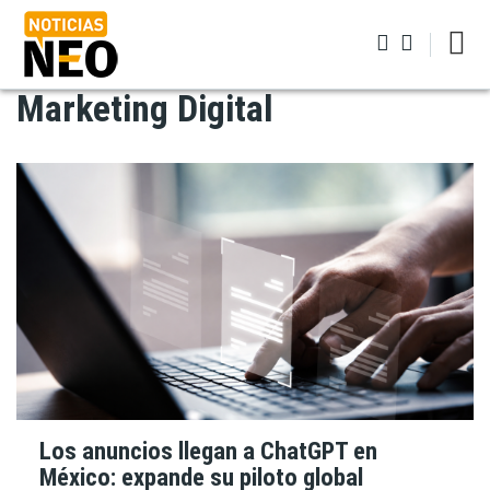
Pasar
al
contenido
principal
Marketing Digital
Iniciar sesión
Los anuncios llegan a ChatGPT en
México: expande su piloto global