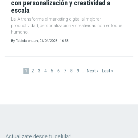
con personalización y creatividad a
escala
La IA transforma el marketing digital al mejorar
productividad, personalización y creatividad con enfoque
humano.
By
Fabiola
on
Lun, 21/04/2025 - 16:33
Paginación
Página
1
Page
2
Page
3
Page
4
Page
5
Page
6
Page
7
Page
8
Page
9
…
Siguiente
Next ›
Última
Last »
actual
página
página
¡Actualizate desde tu celular!