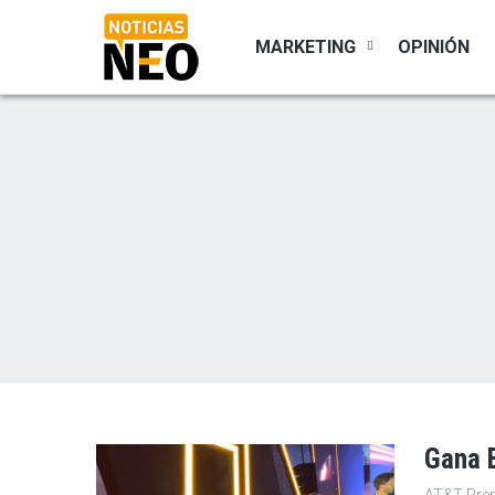
Pasar
al
MARKETING
OPINIÓN
contenido
principal
Gana E