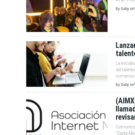
AT&T Prem
By
Gaby
on
Lanzan
talent
La iniciat
del talent
comercio 
By
Gaby
on
(AIMX
llamad
revisa
Comunicac
“Carta Abi