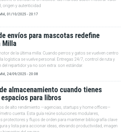
l, origen y autenticidad
Mié, 01/10/2025 - 20:17
de envíos para mascotas redefine
 Milla
otor de la última milla: Cuando perros y gatos se vuelven centro
 la logística se vuelve personal. Entregas 24/7, control de ruta y
 del repartidor ya no son extra: son estándar.
Mié, 24/09/2025 - 20:08
 de almacenamiento cuando tienes
espacios para libros
os de alto rendimiento —agencias, startups y home offices—
ímetro cuenta. Esta guía reúne soluciones modulares,
 protectores y flujos de orden para mantener bibliografía clave
egura y lista para accionar ideas, elevando productividad, imagen