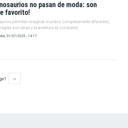
inosaurios no pasan de moda: son
e favorito!
aurios permiten imaginar mundos completamente diferentes,
reglas son otras y la aventura es constante.
Mar, 01/07/2025 - 14:17
Siguiente
››
ge1
página