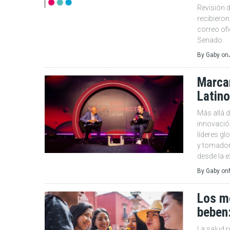
Revisión d
recibiero
correo ofi
Senado.
By
Gaby
on
Marcan
Latin
Más allá d
innovació
líderes gl
y tomador
desde la e
By
Gaby
on
Los m
beben:
La salud 