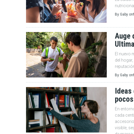
nutriciona
By
Gaby
on
Auge 
Ultima
El nuevo m
del hogar,
reputación
By
Gaby
on
Ideas
pocos 
En entorn
cada cent
accesorios
visible, s