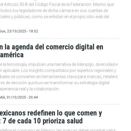
el Artículo 30-B del Código Fiscal de la Federación. Mismo que
n todos los legisladores de dicha cámara en sus cuentas de
ciales y públicas, como se enlistan en el propio sitio web del
Jue, 23/10/2025 - 18:52
 la agenda del comercio digital en
oamérica
e la tecnología, impulsan una narrativa de liderazgo, diversidad e
n aplicable. Los insights compartidos por expertos regionales y
obales se convierten en herramientas clave para marcas, retailers
es de decisión que buscan transformar su estrategia digital
xperiencia real y la colaboración.
Mié, 01/10/2025 - 20:44
exicanos redefinen lo que comen y
 7 de cada 10 prioriza salud
redefine el consumo en México: las marcas deben mostrar valor