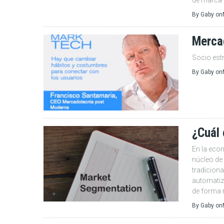
de marca y
By
Gaby
on
Merca
Socio estr
By
Gaby
on
¿Cuál 
En la econ
núcleo de 
tradiciona
automatiz
de forma r
By
Gaby
on