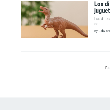
Los d
juguet
Los dinos
donde las 
By
Gaby
on
Paginación
Pa