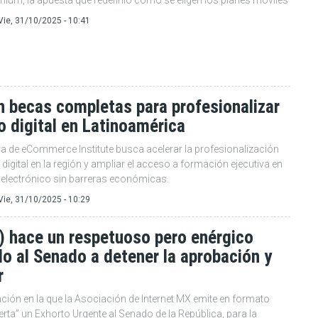
ium, la apuesta que redefinió cómo se eligen los planes móviles
Vie, 31/10/2025 - 10:41
 becas completas para profesionalizar
o digital en Latinoamérica
iva de eCommerce Institute busca acelerar la profesionalización
o digital en la región y ampliar el acceso a formación ejecutiva en
electrónico sin barreras económicas.
Vie, 31/10/2025 - 10:29
) hace un respetuoso pero enérgico
o al Senado a detener la aprobación y
r
ión en la que la Asociación de Internet MX emite en formato
erta” un Exhorto Urgente al Senado de la República, para la