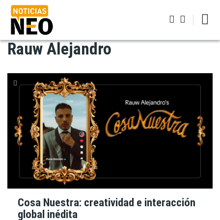
Pasar
al
contenido
principal
Rauw Alejandro
Iniciar sesión
Cosa Nuestra: creatividad e interacción
global inédita