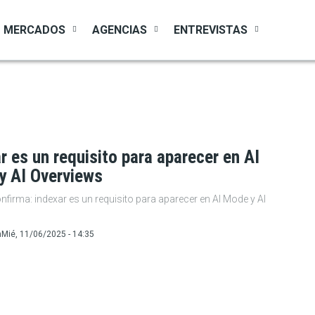
MERCADOS
AGENCIAS
ENTREVISTAS
r es un requisito para aparecer en AI
y AI Overviews
firma: indexar es un requisito para aparecer en AI Mode y AI
s
n
Mié, 11/06/2025 - 14:35