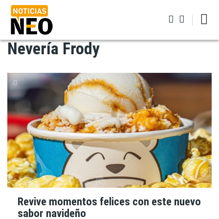
Pasar
al
contenido
principal
Nevería Frody
Iniciar sesión
Revive momentos felices con este nuevo
sabor navideño